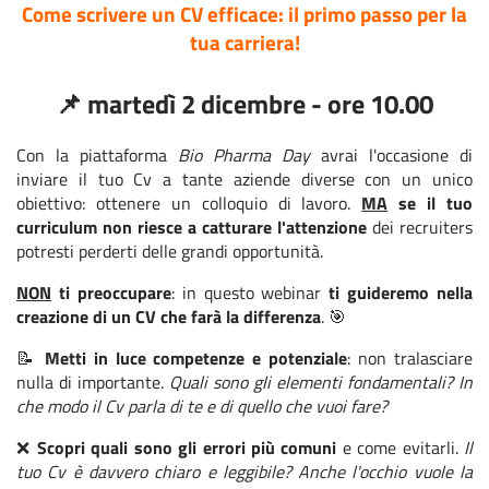
Come scrivere un CV efficace: il primo passo per la
tua carriera!
📌 martedì 2 dicembre - ore 10.00
Con la piattaforma
Bio Pharma Day
avrai l'occasione di
inviare il tuo Cv a tante aziende diverse con un unico
obiettivo: ottenere un colloquio di lavoro.
MA
se il tuo
curriculum non riesce a catturare l'attenzione
dei recruiters
potresti perderti delle grandi opportunità.
NON
ti preoccupare
: in questo webinar
ti guideremo nella
creazione di un CV che farà la differenza
. 🎯
📝
Metti in luce competenze e potenziale
: non tralasciare
nulla di importante.
Quali sono gli elementi fondamentali? In
che modo il Cv parla di te e di quello che vuoi fare?
❌
Scopri quali sono gli errori più comuni
e come evitarli.
Il
tuo Cv è davvero chiaro e leggibile? Anche l'occhio vuole la