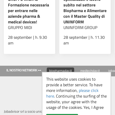
Formazione necessaria
subito nel settore
per entrare nelle
Biopharma e Alimentare
aziende pharma &
con il Master Quality di
medical devices!
UNINFORM
GRUPPO MIDI
UNINFORM GROUP
28 september | h. 9.30
28 september | h. 11.30
am
am
IL NOSTRO NETWORK
biopharmaday.it
medtechday.it
jobad
This website uses cookies to
provide a better service. To have
Follow us
more information,
please click
here
. Continuing the surfing of the
website, your agree with the
usage of the cookies. Yes, I Agree
Jobadvisor srl a socio unico - P.IVA/CF 13142760159 -