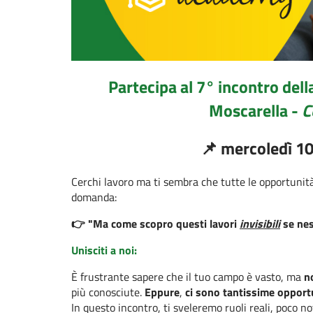
Partecipa al 7° incontro del
Moscarella -
C
📌 mercoledì 10
Cerchi lavoro ma ti sembra che tutte le opportunità s
domanda:
👉
"Ma come scopro questi lavori
invisibili
se nes
Unisciti a noi:
È frustrante sapere che il tuo campo è vasto, ma
n
più conosciute.
Eppure
,
ci sono tantissime opport
In questo incontro, ti sveleremo ruoli reali, poco