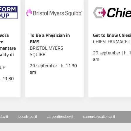
avora
To Be a Physician in
Get to know Chies
re
BMS
CHIESI FARMACEUT
imentare
BRISTOL MYERS
29 september | h. 
ality di
SQUIBB
am
29 september | h. 11.30
UP
am
. 11.30
ay.it
jobadvisor.it
careerdirectory.it
careerdaycattolica.it