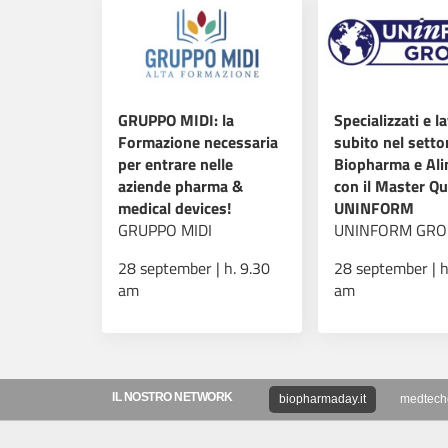
GRUPPO MIDI: la
Specializzati e l
Formazione necessaria
subito nel setto
per entrare nelle
Biopharma e Al
aziende pharma &
con il Master Qu
medical devices!
UNINFORM
GRUPPO MIDI
UNINFORM GRO
28 september | h. 9.30
28 september | h
am
am
IL NOSTRO NETWORK
biopharmaday.it
medtechd