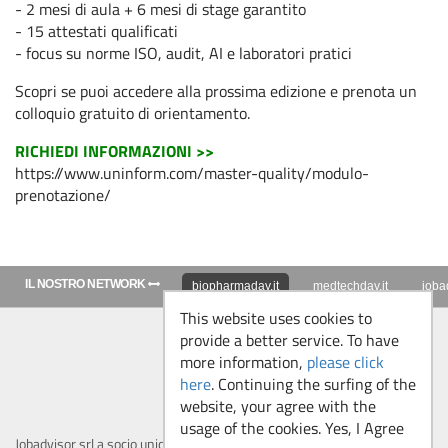
- 2 mesi di aula + 6 mesi di stage garantito
- 15 attestati qualificati
- focus su norme ISO, audit, AI e laboratori pratici
Scopri se puoi accedere alla prossima edizione e prenota un
colloquio gratuito di orientamento.
RICHIEDI INFORMAZIONI >>
https://www.uninform.com/master-quality/modulo-
prenotazione/
IL NOSTRO NETWORK
biopharmaday.it
medtechday.it
jobad
This website uses cookies to
provide a better service. To have
Follow us
more information,
please click
here
. Continuing the surfing of the
website, your agree with the
usage of the cookies. Yes, I Agree
Jobadvisor srl a socio unico - P.IVA/CF 13142760159 -