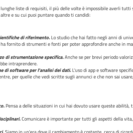
ghe liste di requisiti, il più delle volte è impossibile averli tutti
altre e su cui puoi puntare quando ti candidi:
entifiche di riferimento.
Lo studio che hai fatto negli anni di uni
 ha fornito di strumenti e fonti per poter approfondire anche in m
izzo di strumentazione specifica.
Anche se per brevi periodo valori
ebbe intraprendere.
 di software per l'analisi dei dati.
L'uso di app e software specifi
tre, per quelle che vedi scritte sugli annunci e che non sai usare,
co.
Pensa a delle situazioni in cui hai dovuto usare queste abilità, t
sciplinari.
Comunicare è importante per tutti gli aspetti della vita,
i.
Siamo in un'era dove il cambiamento è costante, cerca di ricorda