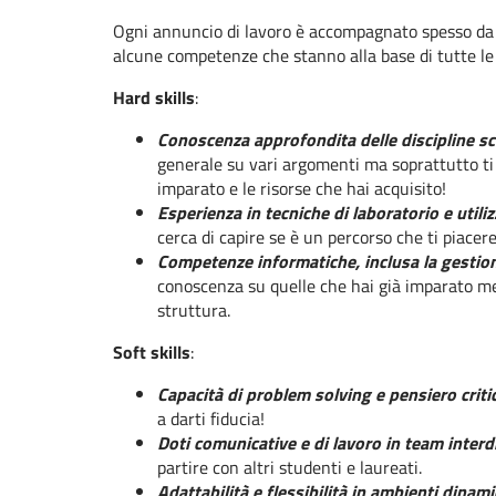
Ogni annuncio di lavoro è accompagnato spesso da lun
alcune competenze che stanno alla base di tutte le 
Hard skills
:
Conoscenza approfondita delle discipline sci
generale su vari argomenti ma soprattutto ti
imparato e le risorse che hai acquisito!
Esperienza in tecniche di laboratorio e util
cerca di capire se è un percorso che ti piacer
Competenze informatiche, inclusa la gestione
conoscenza su quelle che hai già imparato men
struttura.
Soft skills
:
Capacità di problem solving e pensiero criti
a darti fiducia!
Doti comunicative e di lavoro in team interdi
partire con altri studenti e laureati.
Adattabilità e flessibilità in ambienti dinamic