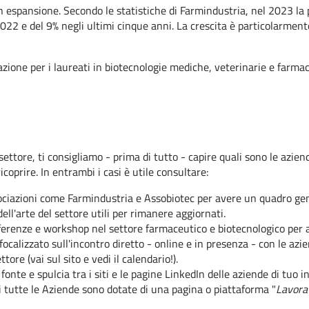
 in espansione. Secondo le statistiche di Farmindustria, nel 2023 la
022 e del 9% negli ultimi cinque anni. La crescita è particolarmente
upazione per i laureati in biotecnologie mediche, veterinarie e farm
settore, ti consigliamo - prima di tutto - capire quali sono le azien
icoprire. In entrambi i casi è utile consultare:
ssociazioni come Farmindustria e Assobiotec per avere un quadro gen
ell'arte del settore utili per rimanere aggiornati.
onferenze e workshop nel settore farmaceutico e biotecnologico per a
focalizzato sull'incontro diretto - online e in presenza - con le azie
tore (vai sul sito e vedi il calendario!).
fonte e spulcia tra i siti e le pagine LinkedIn delle aziende di tuo in
asi tutte le Aziende sono dotate di una pagina o piattaforma "
Lavora