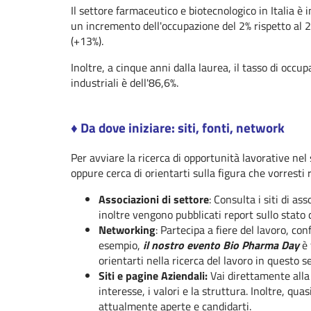
Il settore farmaceutico e biotecnologico in Italia è
un incremento dell'occupazione del 2% rispetto al 2
(+13%).
Inoltre, a cinque anni dalla laurea, il tasso di occ
industriali è dell'86,6%.
♦︎ Da dove iniziare: siti, fonti, network
Per avviare la ricerca di opportunità lavorative nel 
oppure cerca di orientarti sulla figura che vorresti r
Associazioni di settore
: Consulta i siti di a
inoltre vengono pubblicati report sullo stato d
Networking
: Partecipa a fiere del lavoro, c
esempio,
il nostro evento Bio Pharma Day
è 
orientarti nella ricerca del lavoro in questo set
Siti e pagine Aziendali:
Vai direttamente alla 
interesse, i valori e la struttura. Inoltre, qu
attualmente aperte e candidarti.