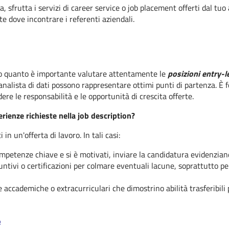
a, sfrutta i servizi di career service o job placement offerti dal t
 dove incontrare i referenti aziendali.
co quanto è importante valutare attentamente le
posizioni entry-l
 analista di dati possono rappresentare ottimi punti di partenza. È
dere le responsabilità e le opportunità di crescita offerte.
ienze richieste nella job description?
n un'offerta di lavoro. In tali casi:
ompetenze chiave e si è motivati, inviare la candidatura evidenzian
untivi o certificazioni per colmare eventuali lacune, soprattutto pe
 accademiche o extracurriculari che dimostrino abilità trasferibili p
e