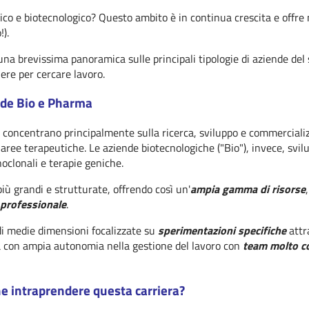
tico e biotecnologico? Questo ambito è in continua crescita e offr
).
 una brevissima panoramica sulle principali tipologie di aziende del 
ere per cercare lavoro.
ende Bio e Pharma
 concentrano principalmente sulla ricerca, sviluppo e commercializ
aree terapeutiche. Le aziende biotecnologiche ("Bio"), invece, svi
oclonali e terapie geniche.
ù grandi e strutturate, offrendo così un'
ampia gamma di risorse
 professionale
.
di medie dimensioni focalizzate su
sperimentazioni specifiche
attr
a con ampia autonomia nella gestione del lavoro con
team molto col
ne intraprendere questa carriera?