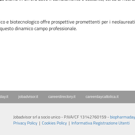
ico e biotecnologico offre prospettive promettenti per i neolaurea
in questo dinamico campo professionale.
ay.it
jobadvisor.it
careerdirectory.it
careerdaycattolica.it
Jobadvisor srl a socio unico - P.IVA/CF 13142760159 -
biopharmaday
Privacy Policy
|
Cookies Policy
|
Informativa Registrazione Utenti